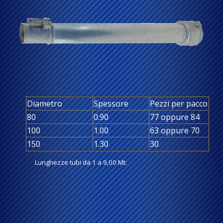
Diametro
Spessore
Pezzi per pacco
80
0.90
77 oppure 84
100
1.00
63 oppure 70
150
1.30
30
Lunghezze tubi da 1 a 9,00 Mt.