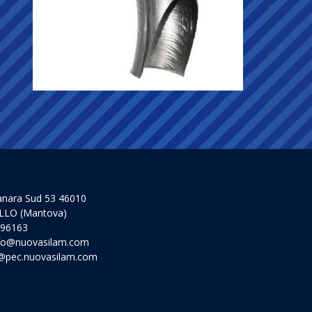
anara Sud 53 46010
LLO (Mantova)
 96163
fo@nuovasilam.com
@pec.nuovasilam.com