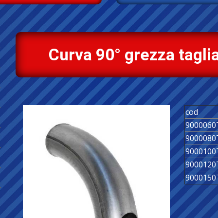
Curva 90° grezza taglia
cod
9000060
9000080
9000100
9000120
9000150