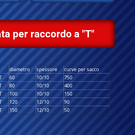
ta per raccordo a "T"
diametro
spessore
curve per sacco
T
60
10/10
750
T
80
10/10
400
T
100
10/10
150
T
120
12/10
90
T
150
12/10
50