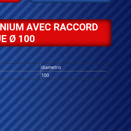
INIUM AVEC RACCORD
E Ø 100
diametro
100