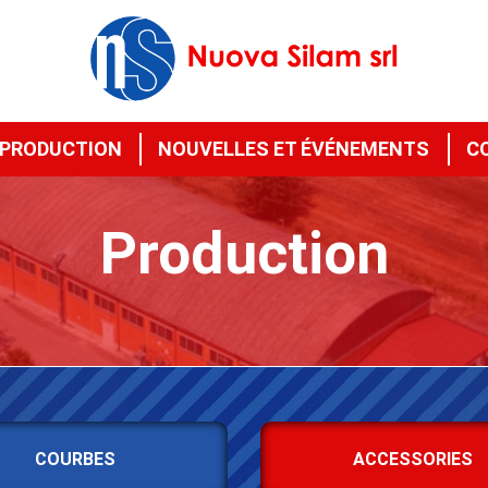
PRODUCTION
NOUVELLES ET ÉVÉNEMENTS
C
Production
COURBES
ACCESSORIES