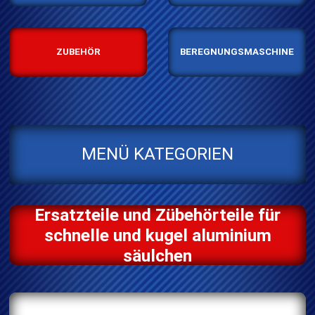
ZUBEHÖR
BEREGNUNGSMASCHINE
MENÜ KATEGORIEN
Ersatzteile und Zübehörteile für
schnelle und kugel aluminium
säulchen